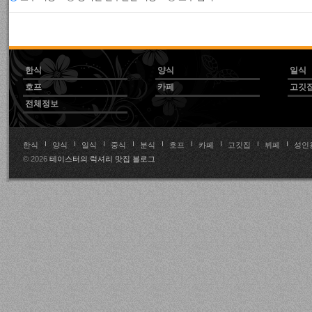
한식
양식
일식
호프
카페
고깃
전체정보
한식
양식
일식
중식
분식
호프
카페
고깃집
뷔페
성인
© 2026
테이스터의 럭셔리 맛집 블로그