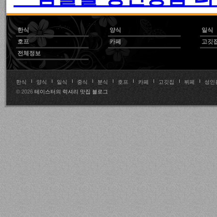
한식
양식
일식
호프
카페
고깃
전체정보
한식
양식
일식
중식
분식
호프
카페
고깃집
뷔페
성인
© 2026
테이스터의 럭셔리 맛집 블로그