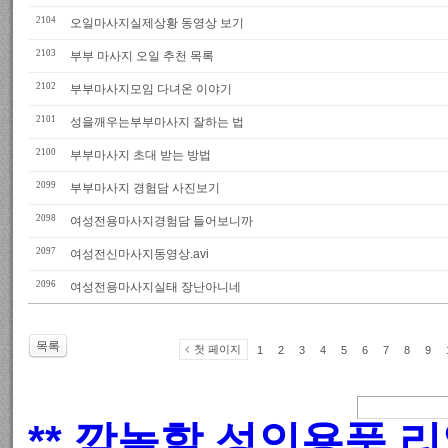
2104
오일마사지실제상황 동영상 보기
2103
부부 마사지 오일 추천 목록
2102
부부마사지모임 다녀온 이야기
2101
성을깨우는부부마사지 잘하는 법
2100
부부마사지 초대 받는 방법
2099
부부마사지 경험담 사진보기
2098
여성전용마사지경험담 들어보니까
2097
여성전신마사지동영상.avi
2096
여성전용마사지실태 장난아니네
목록
첫 페이지
1
2
3
4
5
6
7
8
9
** 깜놀할 성인용품 리