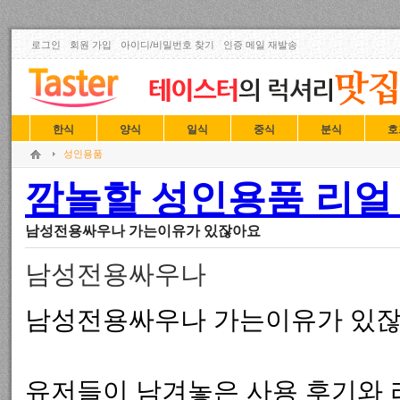
로그인
회원 가입
아이디/비밀번호 찾기
인증 메일 재발송
한식
양식
일식
중식
분식
호
성인용품
깜놀할 성인용품 리얼 
남성전용싸우나 가는이유가 있잖아요
남성전용싸우나
남성전용싸우나 가는이유가 있
유저들이 남겨놓은 사용 후기와 