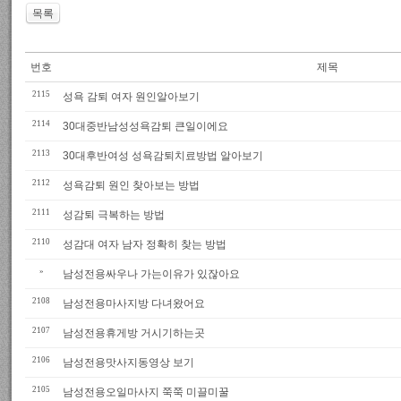
목록
번호
제목
2115
성욕 감퇴 여자 원인알아보기
2114
30대중반남성성욕감퇴 큰일이에요
2113
30대후반여성 성욕감퇴치료방법 알아보기
2112
성욕감퇴 원인 찾아보는 방법
2111
성감퇴 극복하는 방법
2110
성감대 여자 남자 정확히 찾는 방법
»
남성전용싸우나 가는이유가 있잖아요
2108
남성전용마사지방 다녀왔어요
2107
남성전용휴게방 거시기하는곳
2106
남성전용맛사지동영상 보기
2105
남성전용오일마사지 쭉쭉 미끌미꿀