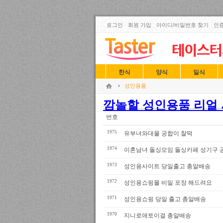
로그인
회원 가입
아이디/비밀번호 찾기
인증
한식
양식
일식
성인용품
깜놀할 성인용품 리얼 사
번호
1975
유부녀와대물 궁합이 찰떡
1974
이혼남녀 돌싱모임 돌싱카페 성기구 
1973
성인용사이트 당일출고 총알배송
1972
성인용쇼핑몰 비밀 포장 해드려요
1971
성인용쇼핑 당일 출고 총알배송
1970
지니로애토이걸 총알배송