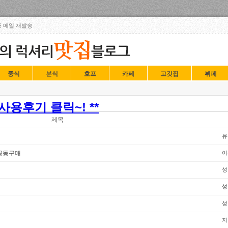
Skip to content
 메일 재발송
중식
분식
호프
카페
고깃집
뷔페
용후기 클릭~! **
제목
유
공동구매
이
성
성
성
지