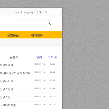
Select Language
한국어
English
日本語
中文(中国)
中文(臺灣)
Français
성인용품
전체정보
Deutsch
Русский
Español
Turkçe
Tiếng Việt
글쓴이
날짜
조회 수
Mongolian
2015-05-29
5460
부녀와대물
2015-05-29
8808
혼남녀 돌싱모임 돌싱카페
2015-05-29
5552
인용사이트
2015-05-29
5264
인용쇼핑몰
2015-05-29
4511
인용쇼핑
2015-05-29
5270
니로애토이걸