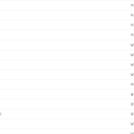
지
지
기
지
지
남
남
남
남
파
실
성
기
성
남
남