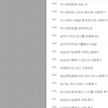
1969
지니로애레로 파는 곳
1968
지니로애와 소피아 동시에 사용하기
1967
지니로애 사용법 효과적으로 사용하
1966
지니로애정품 판매하는곳
1965
남자가 여자 성기를 만질때.avi
1964
남자가여자성기를빠는거.jpg
1963
남성성기능회복 이제는 말한다
1962
남성성기확장기 파는곳 사용후기
1961
파워링사진 보고 고르세요.
1960
실리콘링종류사진 여러가지 사용후기
1959
성기능 개선 의료기 사용후기
1958
성기능치료제 말고 기구를 이용한 후
1957
남성성기능장애 극복 후기
1956
남성성기확장기 사용 후기