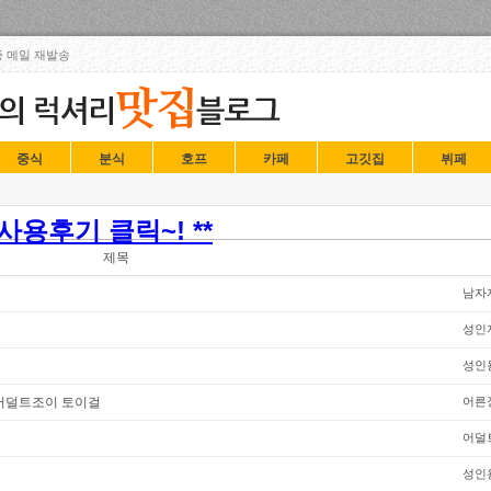
Skip to content
 메일 재발송
중식
분식
호프
카페
고깃집
뷔페
용후기 클릭~! **
제목
남자
성인
성인
어덜트조이 토이걸
어른
어덜
성인