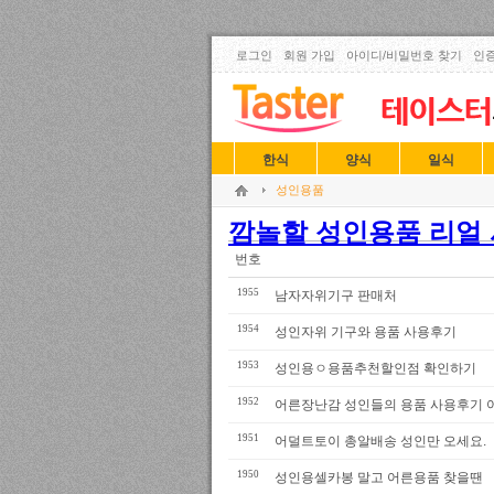
로그인
회원 가입
아이디/비밀번호 찾기
인증
한식
양식
일식
성인용품
깜놀할 성인용품 리얼 사
번호
1955
남자자위기구 판매처
1954
성인자위 기구와 용품 사용후기
1953
성인용ㅇ용품추천할인점 확인하기
1952
어른장난감 성인들의 용품 사용후기 
1951
어덜트토이 총알배송 성인만 오세요.
1950
성인용셀카봉 말고 어른용품 찾을땐