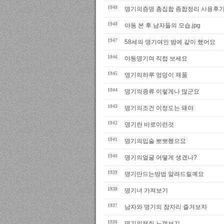
1949
명기의증명 총집합 종합정리 사용후
1948
야동 본 후 남자들의 모습.jpg
1947
58세의 명기여인 밤에 같이 했어요
1946
야동명기여 직접 보세요
1945
명기의하루 엉덩이 제품
1944
명기의종류 이렇게나 많군요
1943
명기의조건 이정도는 돼야
1942
명기란 바로이런것
1941
명기의입술 뽀뽀했으요
1940
명기의얼굴 어떻게 생겼나?
1939
명기만드는방법 알려드릴께요
1938
명기녀 가져보기
1937
남자와 명기의 잠자리 즐겨보자
1936
명기의체질 느껴보기