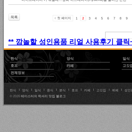
목록
첫 페이지
1
2
3
4
5
6
7
8
9
** 깜놀할 성인용품 리얼 사용후기 클릭~!
한식
양식
일식
호프
카페
고깃
전체정보
한식
양식
일식
중식
분식
호프
카페
고깃집
뷔페
성인
© 2026
테이스터의 럭셔리 맛집 블로그