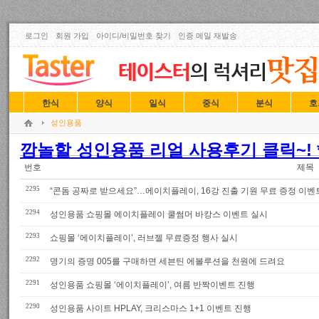
로그인
회원 가입
아이디/비밀번호 찾기
인증 메일 재발송
한식
양식
일식
중식
분식
호
성인용품
깜놀할 성인용품 리얼 사용후기 클릭~! *
번호
제목
2295
“콘돔 공짜로 받으세요”…에이치플레이, 16강 진출 기원 무료 증정 이벤
2294
성인용품 쇼핑몰 에이치플레이 쿨썸머 바캉스 이벤트 실시
2293
쇼핑몰 ‘에이치플레이’, 러브젤 무료증정 행사 실시
2292
명기의 증명 005를 구매하면 세븐틴 에볼루션을 천원에 드려요
2291
성인용품 쇼핑몰 ‘에이치플레이’, 여름 반짝이벤트 진행
2290
성인용품 사이트 HPLAY, 크리스마스 1+1 이벤트 진행