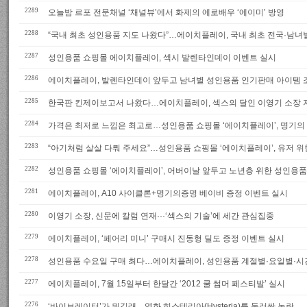
2289
오늘밤 르포 전문채널 ‘채널뷰’에서 화제의 에로배우 ‘에이미’ 방영
2288
“국내 최초 성인용품 지도 나왔다”…에이치플레이, 국내 최초 전국·남녀
2287
성인용품 쇼핑몰 에이치플레이, 섹시 발렌타인데이 이벤트 실시
2286
에이치플레이, 발렌타인데이 앞두고 남녀별 성인용품 인기판매 아이템 
2285
한국판 킨제이보고서 나왔다…에이치플레이, 섹스의 달인 이영기 소장 저 
2284
가격은 최저로 느낌은 최고로…성인용품 쇼핑몰 ‘에이치플레이’, 명기의
2283
“아기처럼 살살 다뤄 주세요”…성인용품 쇼핑몰 ‘에이치플레이’, 유저 위
2282
성인용품 쇼핑몰 ‘에이치플레이’, 어버이날 앞두고 노년층 위한 성인용품
2281
에이치플레이, A10 사이클론+명기의증명 베이비 증정 이벤트 실시
2280
이영기 소장, 신문에 칼럼 연재···‘섹스의 기술’에 세간 관심집중
2279
에이치플레이, ‘페어리 미니’ 구매시 진동형 딜도 증정 이벤트 실시
2278
성인용품 수요일 구매 최다…에이치플레이, 성인용품 계절별·요일별·시
2277
에이치플레이, 7월 15일부터 한달간 ‘2012 쿨 썸머 페스티발’ 실시
2276
‘바이브레이터’가 뭐길래…영화 히스테리아(Hysteria)를 둘러싼 논란