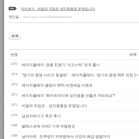
미리보기 : 비밀의 직업은 성인용품점 운영입니다
엮인글 :
http://taster.kr/2619339/0fb/trackback
목록
번호
제목
2275
에이치플레이, 명품 진동기 ‘이끄스틱’ 전격 출시
2274
“명기의 증명 시리즈 종결판”…에이치플레이, ‘명기의 증명 008’ 런칭 1
2273
에이치플레이 봄맞이 50% 바겐세일 이벤트
2272
에이치플레이 “화이트데이에 성인용품 선물은 어떠세요?”
2271
비밀의 직업은…성인용품점 운영입니다
2270
남성자위기구 추천 후기
2269
텥레스코픽 러버2 가격 저렴한곳
2268
남자자위 : 조루방지 자위법에서 극강의 쾌감 방법까지