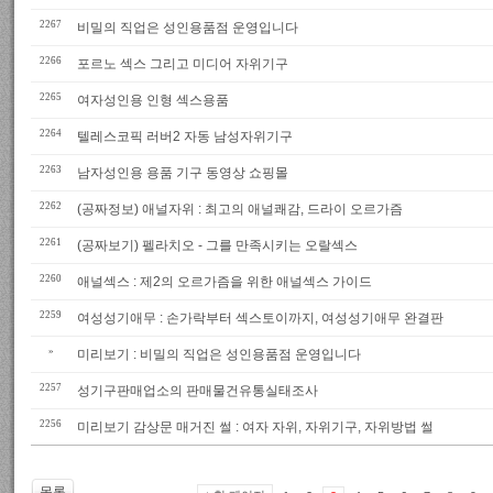
2267
비밀의 직업은 성인용품점 운영입니다
2266
포르노 섹스 그리고 미디어 자위기구
2265
여자성인용 인형 섹스용품
2264
텔레스코픽 러버2 자동 남성자위기구
2263
남자성인용 용품 기구 동영상 쇼핑몰
2262
(공짜정보) 애널자위 : 최고의 애널쾌감, 드라이 오르가즘
2261
(공짜보기) 펠라치오 - 그를 만족시키는 오랄섹스
2260
애널섹스 : 제2의 오르가즘을 위한 애널섹스 가이드
2259
여성성기애무 : 손가락부터 섹스토이까지, 여성성기애무 완결판
»
미리보기 : 비밀의 직업은 성인용품점 운영입니다
2257
성기구판매업소의 판매물건유통실태조사
2256
미리보기 감상문 매거진 썰 : 여자 자위, 자위기구, 자위방법 썰
목록