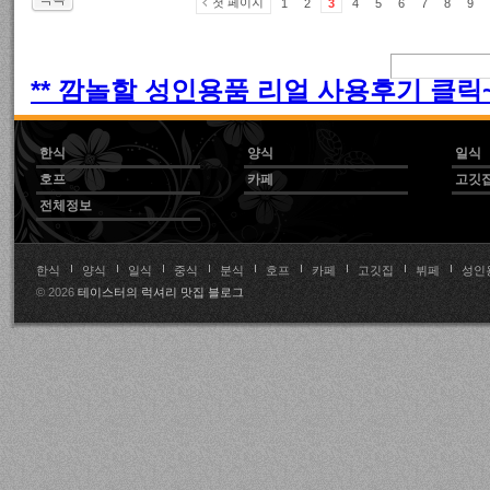
첫 페이지
1
2
3
4
5
6
7
8
9
** 깜놀할 성인용품 리얼 사용후기 클릭~!
한식
양식
일식
호프
카페
고깃
전체정보
한식
양식
일식
중식
분식
호프
카페
고깃집
뷔페
성인
© 2026
테이스터의 럭셔리 맛집 블로그