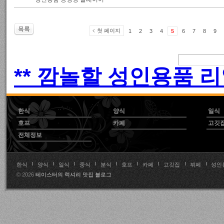
목록
첫 페이지
1
2
3
4
5
6
7
8
9
** 깜놀할 성인용품 리
한식
양식
일식
호프
카페
고깃
전체정보
한식
양식
일식
중식
분식
호프
카페
고깃집
뷔페
성인
© 2026
테이스터의 럭셔리 맛집 블로그