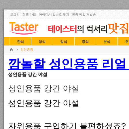
로그인
회원 가입
아이디/비밀번호 찾기
인증 메일 재발송
한식
양식
일식
중식
분식
호
성인용품
깜놀할 성인용품 리얼 
성인용품 강간 야설
성인용품 강간 야설
성인용품 강간 야설
자위용품 구입하기 불편하셨죠?