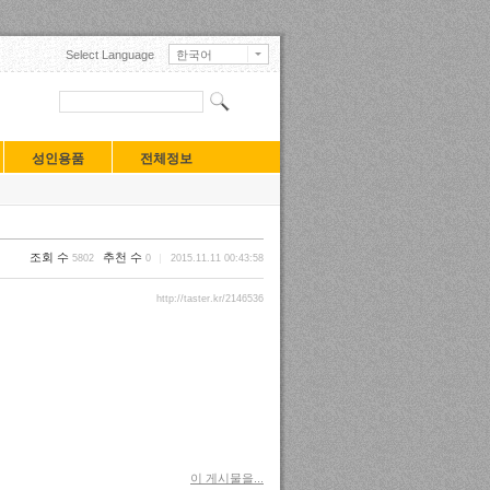
Select Language
한국어
English
日本語
中文(中国)
中文(臺灣)
Français
성인용품
전체정보
Deutsch
Русский
Español
Turkçe
Tiếng Việt
조회 수
추천 수
5802
0
2015.11.11 00:43:58
Mongolian
http://taster.kr/2146536
이 게시물을...