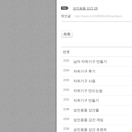
성인용품 강간 19
엮인글 :
http://taster.kr/2146536/a20/trackback
목록
번호
2235
남자 자위기구 만들기
2234
자위기구 후기
2233
자위기구 사용
2232
자위기구 만드는법
2231
자위기구 만들기
2230
성인용품 강간물
2229
성인용품 강간 게임
2228
성인용품 강간 토렌트