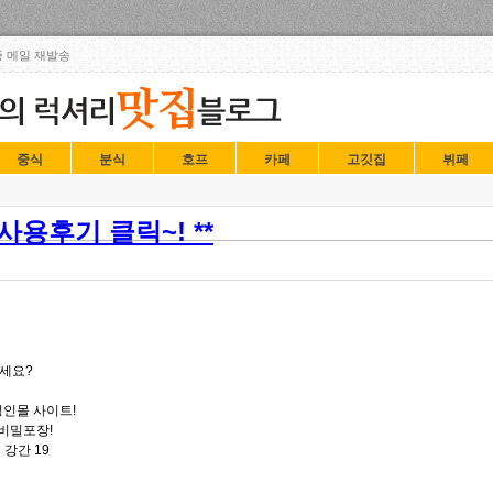
Skip to content
 메일 재발송
중식
분식
호프
카페
고깃집
뷔페
용후기 클릭~! **
세요?
성인몰 사이트!
 비밀포장!
강간 19