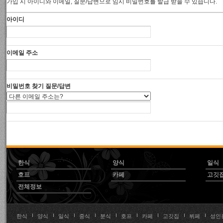
가입 시 아이디와 이메일, 질문/답변으로 임시 비밀번호를 발급 받을 수 있습니다.
아이디
이메일 주소
비밀번호 찾기 질문/답변
한식
양식
일식
호프
카페
고깃
전체정보
한식
양식
일식
중식
분식
호프
카페
고깃집
뷔페
성인