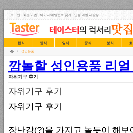
로그인
회원 가입
아이디/비밀번호 찾기
인증 메일 재발송
한식
양식
일식
중식
분식
호
성인용품
깜놀할 성인용품 리얼 
자위기구 후기
자위기구 후기
자위기구 후기
장난감(?)을 가지고 놀듯이 해보