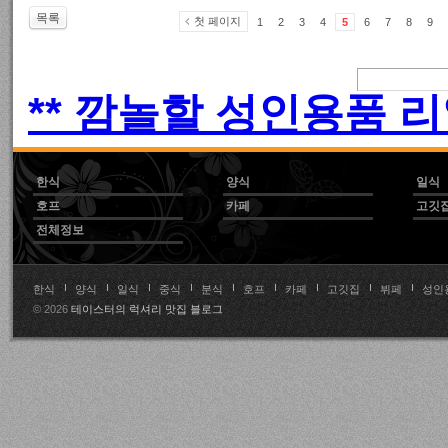
목록
첫 페이지
1
2
3
4
5
6
7
8
9
** 깜놀할 성인용품 리
한식
양식
일식
호프
카페
고깃
전체정보
한식
양식
일식
중식
분식
호프
카페
고깃집
뷔페
성인
© 2026
테이스터의 럭셔리 맛집 블로그