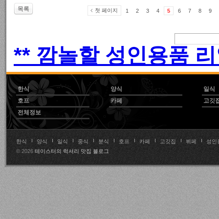
목록
첫 페이지
1
2
3
4
5
6
7
8
9
** 깜놀할 성인용품 리
한식
양식
일식
호프
카페
고깃
전체정보
한식
양식
일식
중식
분식
호프
카페
고깃집
뷔페
성인
© 2026
테이스터의 럭셔리 맛집 블로그