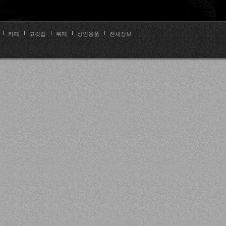
카페
고깃집
뷔페
성인용품
전체정보