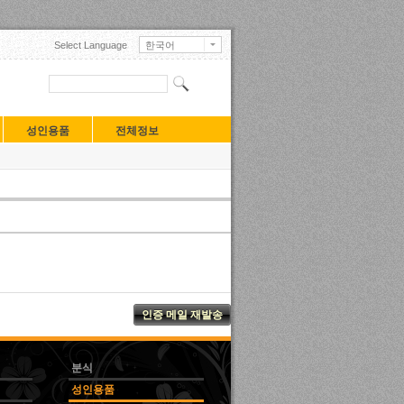
Select Language
한국어
English
日本語
中文(中国)
中文(臺灣)
Français
성인용품
전체정보
Deutsch
Русский
Español
Turkçe
Tiếng Việt
Mongolian
분식
성인용품