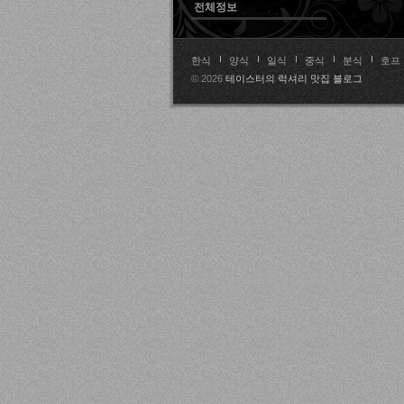
전체정보
한식
양식
일식
중식
분식
호프
© 2026
테이스터의 럭셔리 맛집 블로그