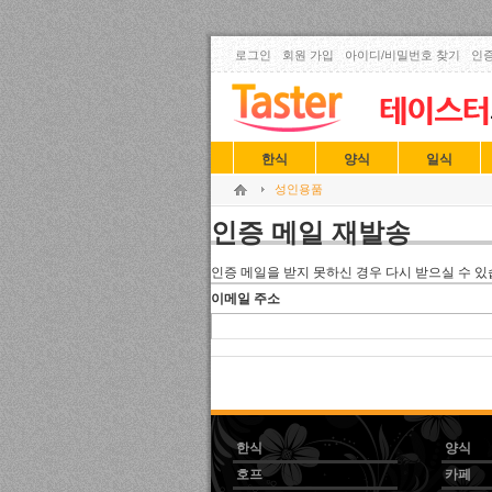
로그인
회원 가입
아이디/비밀번호 찾기
인증
한식
양식
일식
성인용품
인증 메일 재발송
인증 메일을 받지 못하신 경우 다시 받으실 수 있
이메일 주소
한식
양식
호프
카페