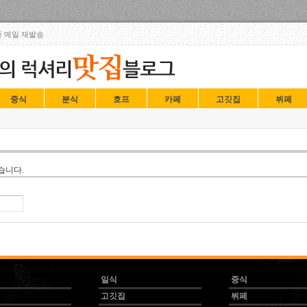
Skip to content
 메일 재발송
중식
분식
호프
카페
고깃집
뷔페
습니다.
일식
중식
고깃집
뷔페