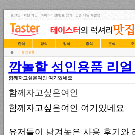
로그인
회원 가입
아이디/비밀번호 찾기
인증 메일 재발송
한식
양식
일식
중식
분식
호
성인용품
깜놀할 성인용품 리얼 
함께자고싶은여인 여기있네요
함께자고싶은여인
함께자고싶은여인 여기있네요
유저들이 남겨놓은 사용 후기와 