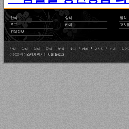
한식
양식
일식
호프
카페
고깃
전체정보
한식
양식
일식
중식
분식
호프
카페
고깃집
뷔페
성인
© 2026
테이스터의 럭셔리 맛집 블로그