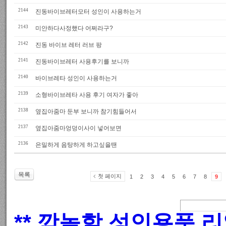
2144
진동바이브레터모터 성인이 사용하는거
2143
미안하다사정했다 어쩌라구?
2142
진동 바이브 레터 러브 팡
2141
진동바이브레터 사용후기를 보니까
2140
바이브레타 성인이 사용하는거
2139
소형바이브레타 사용 후기 여자가 좋아
2138
옆집아줌마 둔부 보니까 참기힘들어서
2137
옆집아줌마엉덩이사이 넣어보면
2136
은밀하게 음탕하게 하고싶을땐
목록
첫 페이지
1
2
3
4
5
6
7
8
9
** 깜놀할 성인용품 리