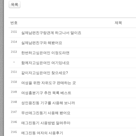
목록
번호
제목
2155
실제남편친구랑관계 하고나서 말이죠
2154
실제남편친구와 해봤어요
2153
한번하고싶은여인 이정도라면
»
함께자고싶은여인 여기있네요
2151
같이자고싶은여인 찾으세요?
2150
여성을 위한 자위도구 판매하는 곳
2149
여성흥분기구 추천 목록 베스트
2148
성인용진동 기구를 사용해 보니까
2147
무선애그진동기 사용해 봤어요
2146
애그진동기 사용방법 알려주마
2145
에그진동 여자의 사용후기