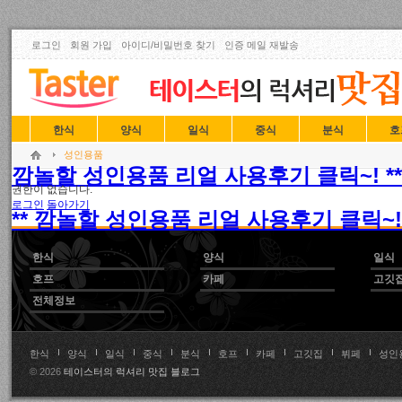
로그인
회원 가입
아이디/비밀번호 찾기
인증 메일 재발송
한식
양식
일식
중식
분식
호
성인용품
깜놀할 성인용품 리얼 사용후기 클릭~! **
권한이 없습니다.
로그인
돌아가기
** 깜놀할 성인용품 리얼 사용후기 클릭~! 
한식
양식
일식
호프
카페
고깃
전체정보
한식
양식
일식
중식
분식
호프
카페
고깃집
뷔페
성인
© 2026
테이스터의 럭셔리 맛집 블로그