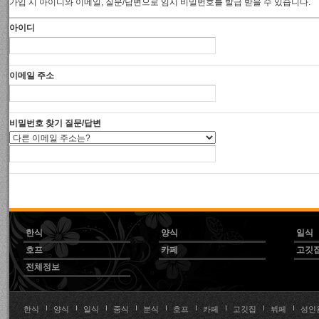
가입 시 아이디와 이메일, 질문/답변으로 임시 비밀번호를 발급 받을 수 있습니다.
아이디
이메일 주소
비밀번호 찾기 질문/답변
한식
양식
일식
호프
카페
고깃
전체정보
한식
양식
일식
중식
분식
호프
카페
고깃집
뷔페
성인