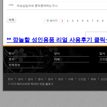
2296
여성삽입자세 쿵덕쿵덕하는구나
목록
첫 페이지
1
2
3
4
5
6
7
8
9
** 깜놀할 성인용품 리얼 사용후기 클릭~!
한식
양식
일식
호프
카페
고깃
전체정보
한식
양식
일식
중식
분식
호프
카페
고깃집
뷔페
성인
© 2026
테이스터의 럭셔리 맛집 블로그