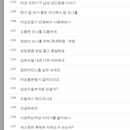
2310
여성 자위기구 남성 성인용품 이야기
2309
텐가 컵 보다 좋은 섯다퍽스 컵 오나홀
2308
여성진동기 만원짜리 사용해보니
2307
도톰한 오나홀 도톰하게
2306
엉덩이 오나홀 무배 29,900원 - 쿠팡
2305
성잉용품 당일 출고 총알배송
2304
성욕조절 내겐 너무 어려워요
2303
일반여인노출 실컷 보세요.
2302
여성흥분향기 알려드리죠.
2301
남성수술부작용 있을까?
2300
오럴섹스 해도되나요
2299
안녕하세요
2298
사정하는여성 이야기를 들어보니
2297
섹스체위 후배위 자위도구 파는데?