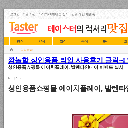
로그인
회원 가입
아이디/비밀번호 찾기
인증 메일 재발송
한식
양식
일식
중식
분식
호
성인용품
깜놀할 성인용품 리얼 사용후기 클릭~! *
성인용품쇼핑몰 에이치플레이, 발렌타인데이 이벤트 실시
테이스터
성인용품쇼핑몰 에이치플레이, 발렌타