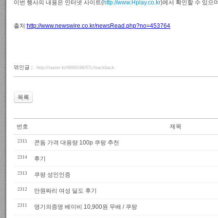
이번 행사의 내용은 인터넷 사이트(
http://www.Hplay.co.kr
)에서 확인할 수 있으며
출처:
http://www.newswire.co.kr/newsRead.php?no=453764
엮인글 :
http://taster.kr/6669196/07c/trackback
목록
번호
제목
2315
콘돔 가격 대용량 100p 쿠팡 추천
2314
후기
2313
쿠팡 성인인증
2312
만원짜리 여성 딜도 후기
2311
명기의증명 베이비 10,900원 무배 / 쿠팡