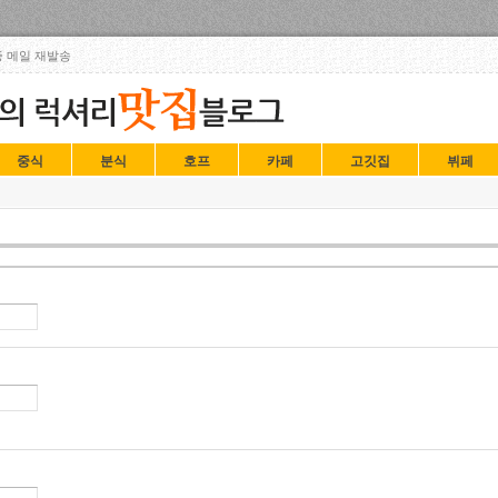
Skip to content
 메일 재발송
중식
분식
호프
카페
고깃집
뷔페