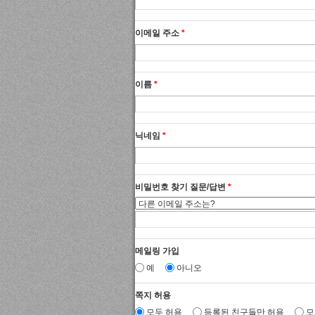
이메일 주소
*
이름
*
닉네임
*
비밀번호 찾기 질문/답변
*
메일링 가입
예
아니오
쪽지 허용
모두 허용
등록된 친구들만 허용
모