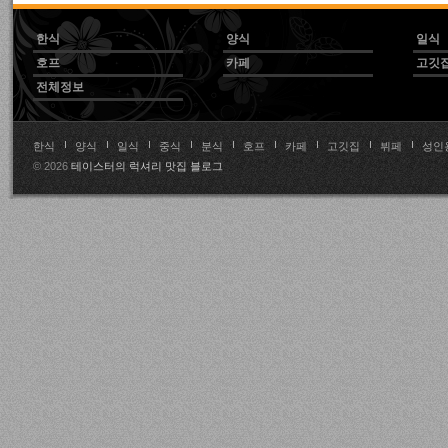
한식
양식
일식
호프
카페
고깃
전체정보
한식
양식
일식
중식
분식
호프
카페
고깃집
뷔페
성인
© 2026
테이스터의 럭셔리 맛집 블로그