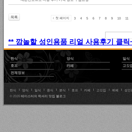
목록
첫 페이지
3
4
5
6
7
8
9
10
11
** 깜놀할 성인용품 리얼 사용후기 클릭~!
한식
양식
일식
호프
카페
고깃
전체정보
한식
양식
일식
중식
분식
호프
카페
고깃집
뷔페
성인
© 2026
테이스터의 럭셔리 맛집 블로그