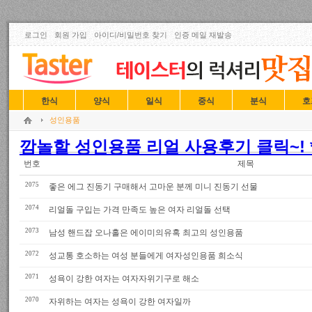
로그인
회원 가입
아이디/비밀번호 찾기
인증 메일 재발송
한식
양식
일식
중식
분식
호
성인용품
깜놀할 성인용품 리얼 사용후기 클릭~! *
번호
제목
2075
좋은 에그 진동기 구매해서 고마운 분께 미니 진동기 선물
2074
리얼돌 구입는 가격 만족도 높은 여자 리얼돌 선택
2073
남성 핸드잡 오나홀은 에이미의유혹 최고의 성인용품
2072
성교통 호소하는 여성 분들에게 여자성인용품 희소식
2071
성욕이 강한 여자는 여자자위기구로 해소
2070
자위하는 여자는 성욕이 강한 여자일까