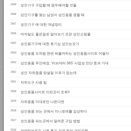
2069
성인기구 구입할 때 염두해야할 것들
2068
성인기구를 찾는 남성이 성인용품 원할 때
2067
성인기구 에 대한 개념정리
2066
여자딜도 좋은걸로 알아보기 조은 성인쇼핑몰
2065
성인용기구에 대한 호기심 성인눈요기
2064
성인용품 모처럼 한번 써볼까하는 성인용품사이트 어떨지
2063
성인용품 무인매장, '러브닥터 365' 사업성 진단 효과 기대
2062
성인 자위용품 망설일 이유가 없는데
2061
자위도구 사용 팁
2060
성인용품사이트 이런곳이 조취!!
2059
자위용품 이대로만 나온다면
2058
성인용품 파는 곳에서 지니로애를 감상하다
2057
성인용품 파는곳에서 알려준 구입 방법
2056
세븐틴보르도 사용 후기 가격 정보 구입요령