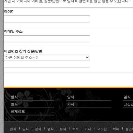
가입 시 아이디와 이메일, 질문/답변으로 임시 비밀번호를 발급 받을 수 있습니다.
아이디
이메일 주소
비밀번호 찾기 질문/답변
한식
양식
일식
호프
카페
고깃
전체정보
한식
양식
일식
중식
분식
호프
카페
고깃집
뷔페
성인