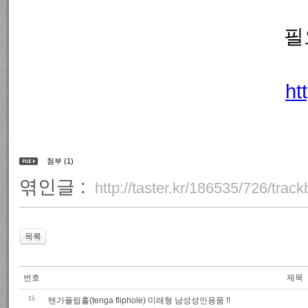
필
ht
첨부 (1)
엮인글 :
http://taster.kr/186535/726/trac
목록
번호
제목
15
텐가플립홀(tenga fliphole) 미래형 남성성인용품 !!