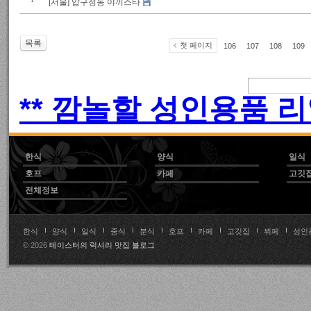
1
[서울] 압구정동 야끼스타
목록
첫 페이지
106
107
108
109
** 깜놀할 성인용품 리
한식
양식
일식
호프
카페
고깃
전체정보
한식
양식
일식
중식
분식
호프
카페
고깃집
뷔페
성인
© 2026
테이스터의 럭셔리 맛집 블로그