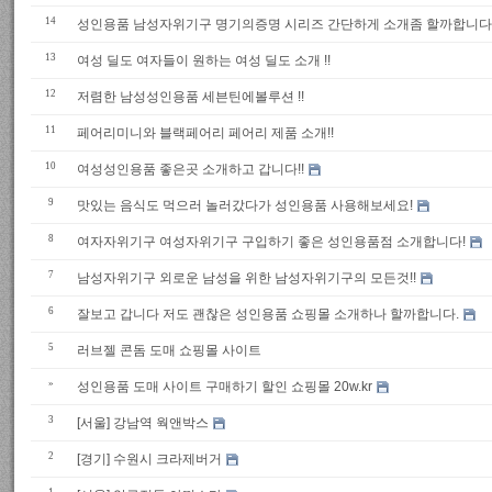
14
성인용품 남성자위기구 명기의증명 시리즈 간단하게 소개좀 할까합니다
13
여성 딜도 여자들이 원하는 여성 딜도 소개 !!
12
저렴한 남성성인용품 세븐틴에볼루션 !!
11
페어리미니와 블랙페어리 페어리 제품 소개!!
10
여성성인용품 좋은곳 소개하고 갑니다!!
9
맛있는 음식도 먹으러 놀러갔다가 성인용품 사용해보세요!
8
여자자위기구 여성자위기구 구입하기 좋은 성인용품점 소개합니다!
7
남성자위기구 외로운 남성을 위한 남성자위기구의 모든것!!
6
잘보고 갑니다 저도 괜찮은 성인용품 쇼핑몰 소개하나 할까합니다.
5
러브젤 콘돔 도매 쇼핑몰 사이트
»
성인용품 도매 사이트 구매하기 할인 쇼핑몰 20w.kr
3
[서울] 강남역 웍앤박스
2
[경기] 수원시 크라제버거