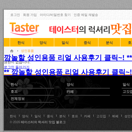
로그인
회원 가입
아이디/비밀번호 찾기
인증 메일 재발송
한식
양식
일식
중식
분식
호
성인용품
깜놀할 성인용품 리얼 사용후기 클릭~! **
권한이 없습니다.
로그인
돌아가기
** 깜놀할 성인용품 리얼 사용후기 클릭~! 
한식
양식
일식
호프
카페
고깃
전체정보
한식
양식
일식
중식
분식
호프
카페
고깃집
뷔페
성인
© 2026
테이스터의 럭셔리 맛집 블로그