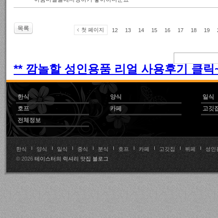
목록
첫 페이지
12
13
14
15
16
17
18
19
** 깜놀할 성인용품 리얼 사용후기 클릭~!
한식
양식
일식
호프
카페
고깃
전체정보
한식
양식
일식
중식
분식
호프
카페
고깃집
뷔페
성인
© 2026
테이스터의 럭셔리 맛집 블로그