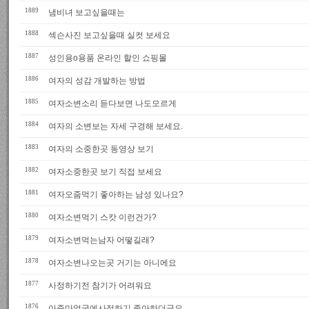
1889
냄비녀 보고싶을때는
1888
섹슨사진 보고싶을때 실컷 보세요
1887
성인용o용품 온라인 할인 쇼핑몰
1886
여자의 성감 개발하는 방법
1885
여자소변소리 듣다보면 나도모르게
1884
여자의 소변보는 자세 구경해 보세요.
1883
여자의 소중한곳 동영상 보기
1882
여자소중한곳 보기 직접 보세요
1881
여자오줌먹기 좋아하는 남성 있나요?
1880
여자소변먹기 스캇 이런건가?
1879
여자소변먹는남자 어떻길래?
1878
여자소변나오는곳 거기는 아니에요
1877
사정하기전 참기가 어려워요
1876
아줌마얼굴에사정하기 좋아하더군요