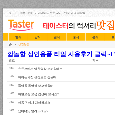
로그인
회원 가입
아이디/비밀번호 찾기
인증 메일 재발송
한식
양식
일식
중식
분식
호
성인용품
깜놀할 성인용품 리얼 사용후기 클릭~! *
번호
제목
1895
유튜브에서 야한영상 보려할때는
1894
야하는사진 실컷보고 싶을때
1893
풀야동 동영상 보고싶을때
1892
야한모습 모음 감상해 보시죠?
1891
야동근 여자 감상하세요
1890
냄비녀뜻 알려드려요?