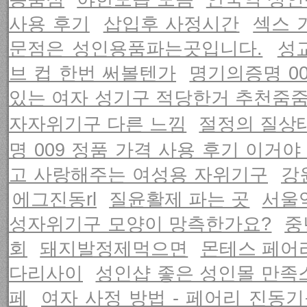
사용 후기
삽입후 사정시간
섹스 
문점은 성인용품파는곳입니다.
성
브 컵 한번 써볼텐가
명기의증명 00
있는 여자 성기구 적당한거 추천줌
자자위기구 다른 느낌
절정의 질상
명 009 정품 가격 사용 후기 이거야
고 사랑해주는 여성용 자위기구
강
에그진동rl
질윤활제 파는 곳
서울
성자위기구 모양이 망측한가요?
중
회
돼지발정제먹으면
몬테스 페어
다리사이
성인샵 좋은 성인몰 만족
페
여자 사정 방법 - 페어리 진동