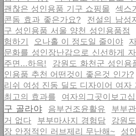
괜찮은 성인용품 기구 쇼핑몰
섹스
콘돔 효과 좋은가요?
전설의 남성
구 성인용품 서울 양천 성인용품점
험하기
오나홀 이 정도일 줄이야
문화를 성인장난감으로 신선하게 자
주면...하윽!
강원도 화천군 성인용
인용품 추천 어떤것이 좋은것 인가?
리쉬 여성 진동 딜도 디자이어 여자
최고의 효과를
여자의그곳이보고십
구 골라야
음부건조윤활유
부부
거 없다
부부마사지 경험담
강원도
장 안정적인 러브제리 무난해~
성인