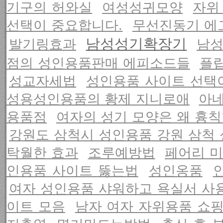
기구의 허와실
여성성귀모양
자위 
선택이 중요합니다.
무선진동기 에
남성성기확장기
발기링효과
남성
점의 성인용품판매 에피소드들
플립
성교자세법
성인용품 사이트 선택
성용성인용품의 황제 지니로애
아
용품점
여자의 성기 모양은 왜 흉
강원도 삼척시 성인용품 강원 삼척
탁월한 효과
조루예방법
페어리 미
인용품 사이트 뚫는법
성인옹품
여자 성인용품 샤워하고 욕실서 사
이트 모음
남자 여자 자위용품 쇼