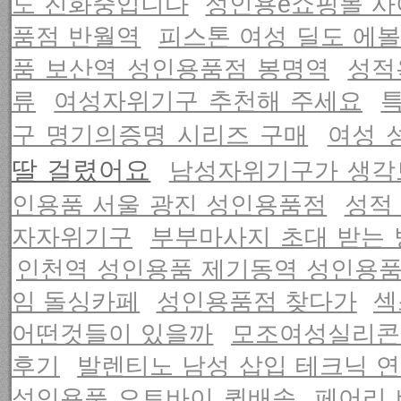
도 진화중입니다
성인용e쇼핑몰 사
품점 반월역
피스톤 여성 딜도 에볼
품 보산역 성인용품점 봉명역
성적
류
여성자위기구 추천해 주세요
구 명기의증명 시리즈 구매
여성 
딸 걸렸어요
남성자위기구가 생각
인용품 서울 광진 성인용품점
성적
자자위기구
부부마사지 초대 받는 
인천역 성인용품 제기동역 성인용
임 돌싱카페
성인용품점 찾다가
섹
어떤것들이 있을까
모조여성실리콘
후기
발렌티노 남성 삽입 테크닉 연구
성인용품 오토바이 퀵배송
페어리 