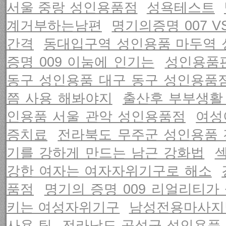
서울 중랑 성인용품점
성욕테스트
계거부하는남편
명기의증명 007 V
간격
동대입구역 성인용품 마두역 
증명 009 이눔에 인기는
성인용품
동구 성인용품 대구 동구 성인용품
쯤 사용 해봐야지
출산후 부부생활
인용품 서울 관악 성인용품점
여성
증치료
전라북도 무주군 성인용품 
기를 강하게 만드는 남근 강화법
강한 여자는 여자자위기구로 해소
품점
명기의 증명 009 리얼리티
키는 여성자위기구
남성전용마사지
사용 팁
전라남도 곡성군 성인용품