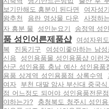
지축역
명기만드는방법
출산 후 
보기만해도 흥분이 된다면
여자성
왕추천
음란 영상물 다운
사정하
자 흥분 물
성인눈요기
송정역 성
품 성인어른제품샵
여성자위도
복
진동기구
여성이좋아하는 남성
신음
성인용품몰 성인용품샵 이런것
산군 성인용품 충남 예산 성인용품
용품 상계역 성인용품점 상록수역
여자
부천 대딸 암사 부산대 중국식
점 어느정도 되어야 성인용품전문점
야하는가?
충청북도 청주시 성인용