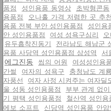
품점
성인용품 동영상
초박형콘돔
용품점
오나홀 가격 저렴한 곳 추
용품 전북 부안 성인용품점
성인용
안 성인용품점
여성 성욕구심리
오
유두흡착진동기
전라남도 해남군 
용품 사당역 성인용품점 삼성역
서
에그진동
씹의 어원
여성성인용품
간썰
여자의 성욕구
충청남도 계룡
자풍선
여자 사정 시켜주는 여자딜
울 성동 성인용품점
부부 관계 없이
기 평택 성인용품점
철산역 성인용
에보 소프트
신당역 성인용품 안암