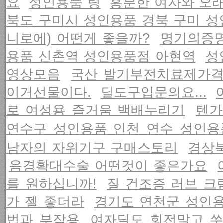
요
성인용품 링
흥분한 여자와 오래
북도 구미시 성인용품 경북 구미 
니로에) 어떤게 좋을까?
명기의증명
용품 신촌역 성인용품점 아현역
성
영상모음
국산 발기부전치료제가
이거선물이다.
딜도구입문의요...
로 여성용 즐거움 백배누리기
텐가
연수구 성인용품 인천 연수 성인용
남자의 자위기구 구매스토리
경상
음경확대수술 어떤것이 좋은가요
를 원하십니까!
질 건조증 러브 크
가 젤 좋더라
경기도 연천군 성인용
법과 부작용
여자딜도 회전말고 