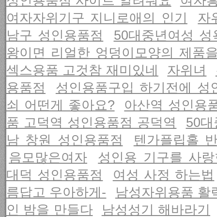
성인용품점 사이트 알려줘요
여자
여자자위기구 지니로애의 인기
자
남구 성인용품점
50대중년여성 성
왕이면 리얼한 엉덩이모양의 제품
섹스용품 고것참 재미있네
자위녀
용품점
성인용품구입 하기전에 성
쇠 어떤게 좋아요?
아산역 성인용품
품 고덕역 성인용품점 공덕역
50
남 창원 성인용품점
텐가플립홀 반
음모많은여자
성인용 기구를 사랑
대덕 성인용품점
여성 사정 하는법
름답고 우아하게-
남성자위용품 활
인 밤을 만들다
남성성기 해바라기