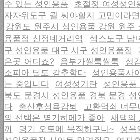
수 있는 성인용품
초절정 여성성인
자자위도구 뭘 써야할지 고민이라
강원도 원주시 성인용품 강원 원주
용품점 신정네거리역
섹스도구 남
구 성인용품 대구 서구 성인용품점
은곳 어디죠?
음부가씰룩씰룩
성
소피아 딜도 강추함다
성인용품사이
는 중입니다
여성성기란
성인용품 v
북도 문경시 성인용품 경북 문경 
다
출산후성욕감퇴
고환먹쇠 너무
의 선택은 명기히메가 좋아
새댁의
까
명기 오토메 묵직하구나~
성욕