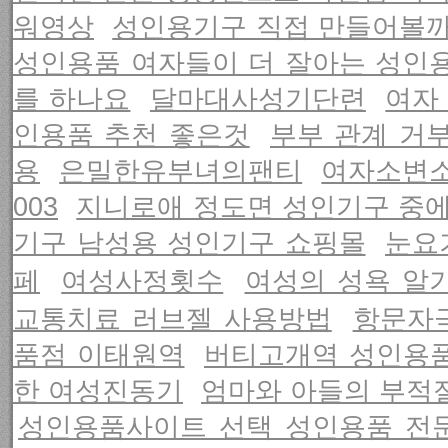
워영상
성인용기구 직접 만들어볼까
성인용품 여자들이 더 잘아는 성인
를 하나요
달마대사성기단련
여자
인용품 추천 좋은것
부부 관계 거부
용
은밀한유부녀의팬티
여자소변
003
지니로애 정도면 성인기구 중
기구 남성용 성인기구 쇼핑몰
눈요
페
여성사정횟수
여성의 성욕 알
교통치료 러브젤 사용방법
항문자
품점 이태원역
버티고개역 성인용품
한 여성진동기
엄마와 아들의 부적
성인용품사이트 선택 성인용품 전