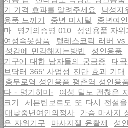
기 가격 효과를 알려주세요
남성자
용품 느끼기
중년 미시털
중년여
마
명기의증명 010
성인용품 자위
여성속옷상품
텔레스코픽 러버 vs
성감에 민감해지는방법
성인용품
기구에 대한 남자들의 궁금증
대곡
브닥터 365' 사업성 진단 효과 기대
충무로역 성인용품 평촌역 성인용
다 - 명기히메-
여성 딜도 괜찮은 
크기
세븐틴보르도 또 다시 전설을
대낮중년여인의정사
가슴 마사지 
은 자위기구
마사지젤 윤활제
성인