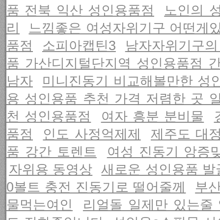
품 전북 익산 성인용품점
노인의 
리
느낌좋은 여성자위기구 어떤게
품점
소피아캡틴3
남자자위기구의 
품 가산디지털단지역 성인용품점 
남자
미니진동기 비교해볼만한 성인
용 성인용품 추천 가격 저렴한 곳 
천 성인용품점
여자 흥분 분비물
품점
인도 사정억제제
제주도 대
품 강간 토렌트
여성 진동기 앙증
자위용 동영상
새로운 성인용품 발
0볼트 충전 진동기로 떨어줄께
부산
물먹는여인
리얼돌 일제만 있는줄