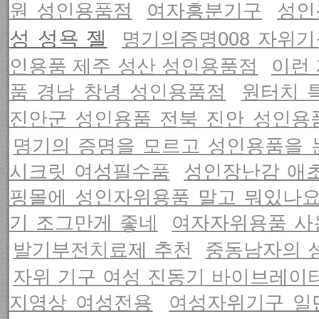
원 성인용품점
여자흥분기구
성인
성 성욕 젤
명기의증명008 자위기
인용품 제주 성산 성인용품점
이런
품 경남 창녕 성인용품점
원터치 
진안군 성인용품 전북 진안 성인용
명기의 증명을 모르고 성인용품을
시크릿 여성필수품
성인장난감 애초
핑몰에 성인자위용품 말고 뭐있나요
기 조그만게 좋네
여자자위용품 사
발기부전치료제 추천
중동남자의 
자위 기구 여성 진동기 바이브레이
지영상 여성전용
여성자위기구 일단