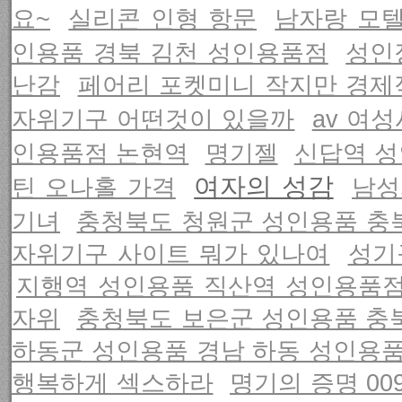
요~
실리콘 인형 항문
남자랑 모
인용품 경북 김천 성인용품점
성인
난감
페어리 포켓미니 작지만 경제
자위기구 어떤것이 있을까
av 여
인용품점 논현역
명기젤
신답역 성
여자의 성감
틴 오나홀 가격
남성
기녀
충청북도 청원군 성인용품 충
자위기구 사이트 뭐가 있나여
성기
지행역 성인용품 직산역 성인용품
자위
충청북도 보은군 성인용품 충
하동군 성인용품 경남 하동 성인용
행복하게 섹스하라
명기의 증명 00