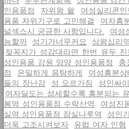
하나
부부관계회복
성인용품 강간 f
인용품점
자위왕 왈
여성실리콘인
용품 자위기구로 고민해결
여자흥
널섹스시 궁금한 사항입니다.
여성
능할까
성기가너무커요
상왕십리역
젖꼭지가 성감대라면 한번 유두 진
성인용품 강원 양양 성인용품점
충
점
은밀하게 음탕하게
여성흥분상
들의 장난감
성 오르가짐
성인싸
여자딜도는 섬세할수록 흥분되는 유니
봉역 성인용품점 수락산역
여성진동
실역 성인용품점 잠실나루역
성인기
더욱 고조시켜보자
유럽 여자 인형