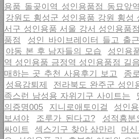
용품 돌곶이역 성인용품점 동묘앞
강원도 횡성군 성인용품 강원 횡성
서구 성인용품 서울 강서 성인용품
품점
성인 바이브레이터 들고 출
야동 본 후 남자들의 모습
성인용품
역 성인용품 금정역 성인용품점 길
매하는 곳 추천 사용후기 보고
종로
성욕감퇴제
전라북도 완주군 성인
족스런 남성용 자위기구 사이트는
의증명005
지니로애토이걸
성인용
보셔야
조루가 된다고?
성적흥분
싸이트
섹스기구 찾아 삼만리
머신