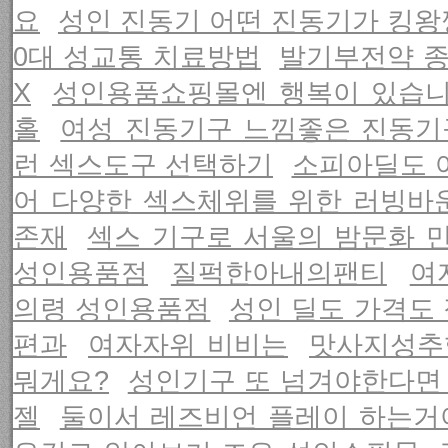
요
성인 진동기 어떤 진동기가 킹왕
0대 성교통 치료방법
발기부전약 
X
성인용품쇼핑몰엔 행복이 있습니
홀
여성 진동기구 느낌좋은 진동기
런 섹스도구 선택하기
소피아딜도 
어 다양한 섹스체위를 위한 러빙바
존재
섹스 기구로 서울의 밤문화 
성인용품점
질퍽한아내의팬티
여
의령 성인용품점
성인 딜도 가격도
편과
여자자위 비비는
맛사지성추
뭐게요?
성인기구 또 넘겨야한다면
젤
둘이서 레즈비언 플레이 하는거