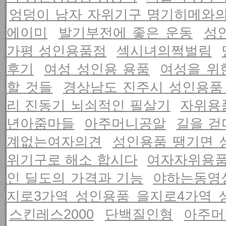
엉덩이 남자 자위기구 명기히메와의
에이미
발기부전에 좋은 운동
성
가평 성인용품점
섹시녀의쩍벌림
후기
여성 성인용 용품
여성을 위
할 것들
경상남도 진주시 성인용품
리 진동기 뇌쇠적인 필살기
자위용
년아줌마들
아주머니공알
길을 걷
계없는여자의견
성인용품 땡기면 
위기구로 해소 합시다
여자자위용품
인 딜도의 가격과 기능
야하는동영
지로3가역 성인용품 을지로4가역
스킨레스2000
단백질인형
아주머