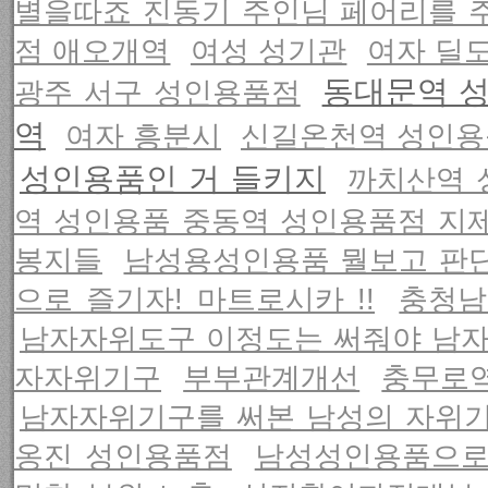
별을따죠 진동기 주인님 페어리를 
점 애오개역
여성 성기관
여자 딜
동대문역 
광주 서구 성인용품점
역
여자 흥분시
신길온천역 성인용
성인용품인 거 들키지
까치산역 
역 성인용품 중동역 성인용품점 지
봉지들
남성용성인용품 뭘보고 판
으로 즐기자! 마트로시카 !!
충청남
남자자위도구 이정도는 써줘야 남
자자위기구
부부관계개선
충무로
남자자위기구를 써본 남성의 자위
옹진 성인용품점
남성성인용품으로