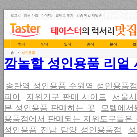
로그인
회원 가입
아이디/비밀번호 찾기
인증 메일 재발송
한식
양식
일식
중식
분식
호
성인용품
깜놀할 성인용품 리얼 사
송탄역 성인용품 수원역 성인용품점
피아
자위기구 판매 사이트
서울시
본 성인용품 판매하는 곳
모텔에서
용품점에서 판매되는 자위도구들은
성인용품 전남 담양 성인용품점
성