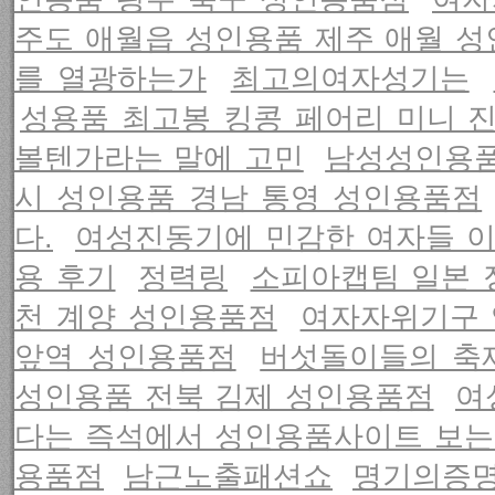
주도 애월읍 성인용품 제주 애월 
를 열광하는가
최고의여자성기는
성용품 최고봉 킹콩 페어리 미니 
볼텐가라는 말에 고민
남성성인용품
시 성인용품 경남 통영 성인용품점
다.
여성진동기에 민감한 여자들 
용 후기
정력링
소피아캡팀 일본 
천 계양 성인용품점
여자자위기구
앞역 성인용품점
버섯돌이들의 축
성인용품 전북 김제 성인용품점
여
다는 즉석에서 성인용품사이트 보
용품점
남근노출패션쇼
명기의증명