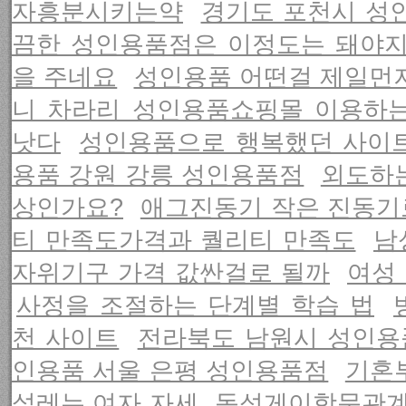
자흥분시키는약
경기도 포천시 성
끔한 성인용품점은 이정도는 돼야
을 주네요
성인용품 어떤걸 제일먼
니 차라리 성인용품쇼핑몰 이용하
낫다
성인용품으로 행복했던 사이
용품 강원 강릉 성인용품점
외도하
상인가요?
애그진동기 작은 진동기
티 만족도가격과 퀄리티 만족도
남
자위기구 가격 값싼걸로 될까
여성
사정을 조절하는 단계별 학습 법
천 사이트
전라북도 남원시 성인용
인용품 서울 은평 성인용품점
기혼
설레는 여자 자세
동성게이항문관