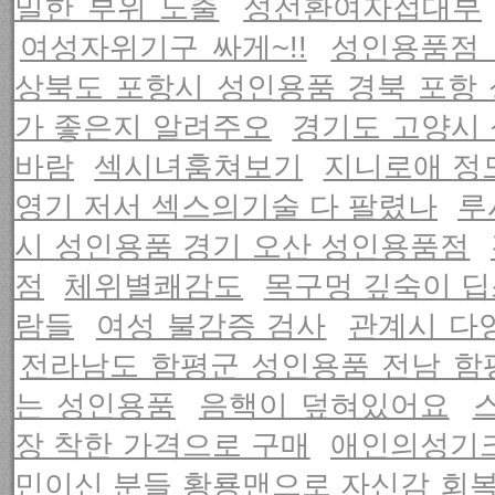
밀한 부위 노출
성전환여자접대부
여성자위기구 싸게~!!
성인용품점 
상북도 포항시 성인용품 경북 포항
가 좋은지 알려주오
경기도 고양시
바람
섹시녀훔쳐보기
지니로애 정
영기 저서 섹스의기술 다 팔렸나
루
시 성인용품 경기 오산 성인용품점
점
체위별쾌감도
목구멍 깊숙이 
람들
여성 불감증 검사
관계시 다
전라남도 함평군 성인용품 전남 함
는 성인용품
음핵이 덮혀있어요
장 착한 가격으로 구매
애인의성기
민이신 분들 황룡맨으로 자신감 회