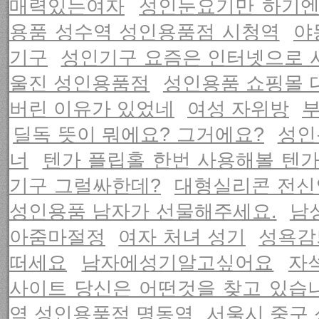
매력있는여자
성인눈요기만 하기엔
용품 성수역 성인용품점 시청역
야
기구
성인기구 요즘은 인터넷으로 
울진 성인용품점
성인용품 쇼핑몰 
버린 이유가 있었네
여성 자위방
부
딜독 뜻이 뭐에요? 그거에요?
성인
너
텐가 플립홀 한번 사용해볼 텐가
기구 그럴싸한데?
대형실리콘 전신
성인용품 남자가 선물해주세요.
남
아줌마절정
여자 처녀 성기
성욕감
떠세요
남자에성기알고싶어요
자
사이트 당신은 어떤것을 찾고 있습
역 성인용품점 명동역
서울시 중구