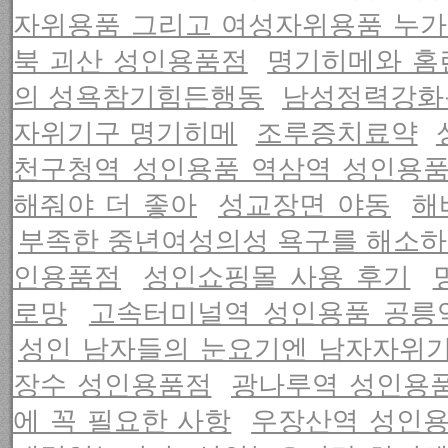
자위용품 그리고 여성자위용품 누가
북 괴산 성인용품점
명기히메와 홈런
의 성욕참기힘든행동
남성정력강화
자위기구 명기히메
조루증치료약
천구청역 성인용품 역삼역 성인용
해줘야 더 좋아
성교장면 야동
해
부족한 중년여성의성 욕구를 해소하
인용품점
성인쇼핑몰 사용 후기
로망
고속터미널역 성인용품 공릉
성인 남자들의 눈요기엔 남자자위
장수 성인용품점
광나루역 성인용품
에 꼭 필요한 사항
우장산역 성인용