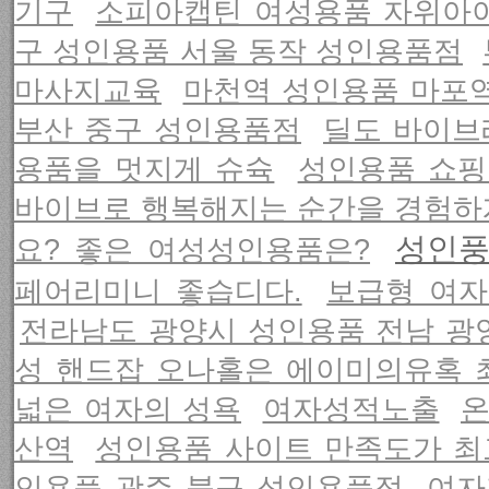
기구
소피아캡틴 여성용품 자위아
구 성인용품 서울 동작 성인용품점
마사지교육
마천역 성인용품 마포
부산 중구 성인용품점
딜도 바이브
용품을 멋지게 슈슉
성인용품 쇼핑
바이브로 행복해지는 순간을 경험하
성인
요? 좋은 여성성인용품은?
페어리미니 좋습디다.
보급형 여자
전라남도 광양시 성인용품 전남 광
성 핸드잡 오나홀은 에이미의유혹 
넓은 여자의 성욕
여자성적노출
온
산역
성인용품 사이트 만족도가 
인용품 광주 북구 성인용품점
여자