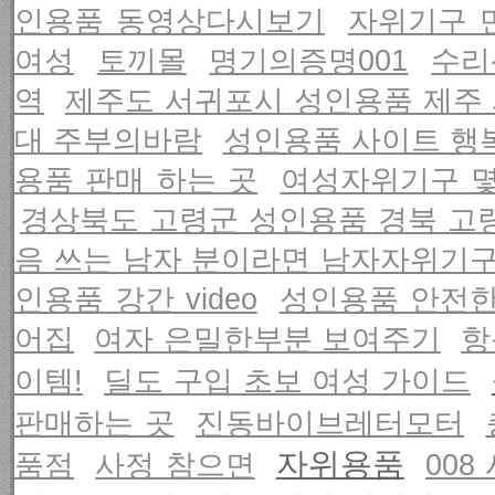
인용품 동영상다시보기
자위기구 
여성
토끼몰
명기의증명001
수리
역
제주도 서귀포시 성인용품 제주
대 주부의바람
성인용품 사이트 행
용품 판매 하는 곳
여성자위기구 
경상북도 고령군 성인용품 경북 고
음 쓰는 남자 분이라면 남자자위기
인용품 강간 video
성인용품 안전한 
어집
여자 은밀한부분 보여주기
항
이템!
딜도 구입 초보 여성 가이드
판매하는 곳
진동바이브레터모터
자위용품
품점
사정 참으면
008