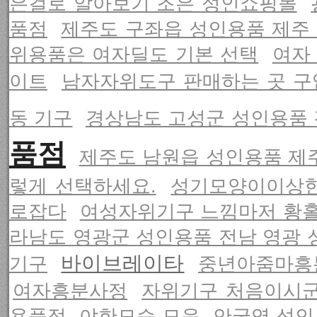
은걸로 알아보기 조은 성인쇼핑몰
품점
제주도 구좌읍 성인용품 제주
위용품은 여자딜도 기본 선택
여자
이트
남자자위도구 판매하는 곳 구
동 기구
경상남도 고성군 성인용품 
품점
제주도 남원읍 성인용품 제
렇게 선택하세요.
성기모양이이상
로잡다
여성자위기구 느낌마저 황
라남도 영광군 성인용품 전남 영광
바이브레이타
기구
중년아줌마흥
여자흥분사정
자위기구 처음이시군
용품점
야한모습 모음
안국역 성인