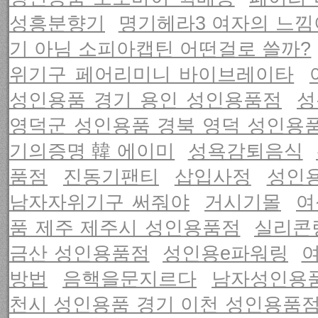
성흥분향기
명기헤라3 여자의 느낌
기 아님 소피아캡틴 어떤걸로 쓸까?
위기구 페어리미니 바이브레이타
성인용품 경기 용인 성인용품점
성
영덕군 성인용품 경북 영덕 성인용
기의증명 韓 에이미
성욕감퇴음식
품점
진동기팬티
삽입사정
성인
남자자위기구 써줘야
거시기몰
여
품 제주 제주시 성인용품점
실리콘
금산 성인용품점
성인용e파워링
여
방법
음핵을문지르다
남자성인용품
천시 성인용품 경기 이천 성인용품