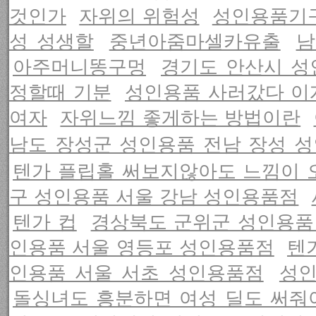
것인가
자위의 위험성
성인용품기구
성 성생할
중년아줌마셀카유출
남
아주머니똥구멍
경기도 안산시 성
정할때 기분
성인용품 사러갔다 이
여자
자위느낌 좋게하는 방법이란
남도 장성군 성인용품 전남 장성 
텐가 플립홀 써보지않아도 느낌이 
구 성인용품 서울 강남 성인용품점
텐가 컵
경상북도 군위군 성인용품
인용품 서울 영등포 성인용품점
텐
인용품 서울 서초 성인용품점
성인
돌싱녀도 흥분하면 여성 딜도 써줘