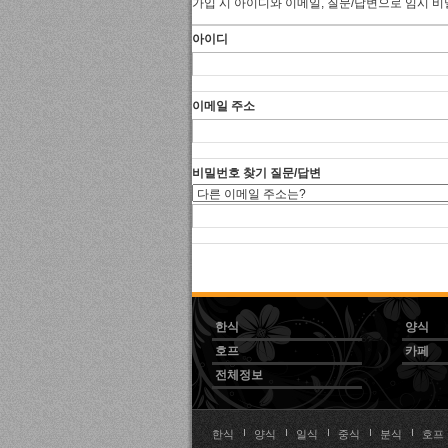
가입 시 아이디와 이메일, 질문/답변으로 임시 비
아이디
이메일 주소
비밀번호 찾기 질문/답변
한식
양식
호프
카페
전체정보
한식
양식
일식
중식
분식
호프