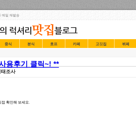
Skip to content
 메일 재발송
중식
분식
호프
카페
고깃집
뷔페
용후기 클릭~! **
실태조사
접 확인해 보세요.