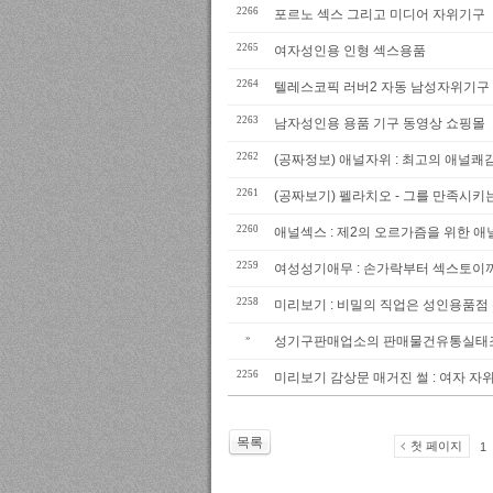
2266
포르노 섹스 그리고 미디어 자위기구
2265
여자성인용 인형 섹스용품
2264
텔레스코픽 러버2 자동 남성자위기구
2263
남자성인용 용품 기구 동영상 쇼핑몰
2262
(공짜정보) 애널자위 : 최고의 애널쾌
2261
(공짜보기) 펠라치오 - 그를 만족시키
2260
애널섹스 : 제2의 오르가즘을 위한 
2259
여성성기애무 : 손가락부터 섹스토이
2258
미리보기 : 비밀의 직업은 성인용품점
»
성기구판매업소의 판매물건유통실태
2256
미리보기 감상문 매거진 썰 : 여자 자위
목록
첫 페이지
1