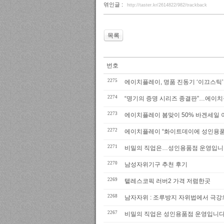
엮인글 :
http://taster.kr/2614822/982/trackback
목록
번호
2275
에이치플레이, 명품 진동기 ‘이끄스틱’
2274
“명기의 증명 시리즈 종결판”…에이치플레
2273
에이치플레이 봄맞이 50% 바겐세일
2272
에이치플레이 “화이트데이에 성인용품
2271
비밀의 직업은…성인용품점 운영입니
2270
남성자위기구 추천 후기
2269
텥레스코픽 러버2 가격 저렴한곳
2268
남자자위 : 조루방지 자위법에서 극강
2267
비밀의 직업은 성인용품점 운영입니