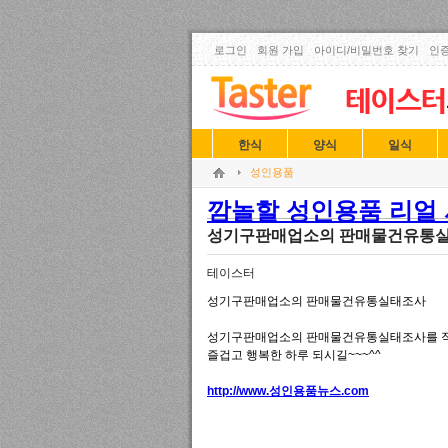
로그인
회원 가입
아이디/비밀번호 찾기
인증
한식
양식
일식
성인용품
깜놀할 성인용품 리얼 사
성기구판매업소의 판매물건유통
테이스터
성기구판매업소의 판매물건유통실태조사
성기구판매업소의 판매물건유통실태조사를 직
즐겁고 행복한 하루 되시길~~~^^
http://www.성인용품뉴스.com