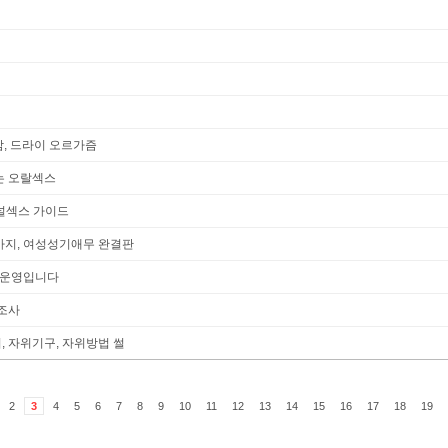
감, 드라이 오르가즘
는 오랄섹스
애널섹스 가이드
까지, 여성성기애무 완결판
 운영입니다
조사
, 자위기구, 자위방법 썰
2
3
4
5
6
7
8
9
10
11
12
13
14
15
16
17
18
19