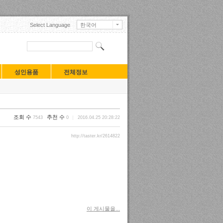
Select Language
한국어
English
日本語
中文(中国)
中文(臺灣)
Français
성인용품
전체정보
Deutsch
Русский
Español
Turkçe
Tiếng Việt
조회 수
추천 수
7543
0
2016.04.25 20:28:22
Mongolian
http://taster.kr/2614822
이 게시물을...