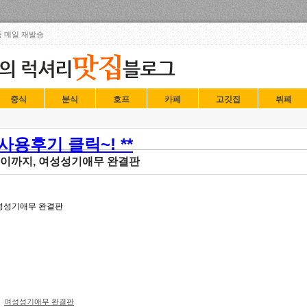
Skip to content
 메일 재발송
중식
분식
호프
카페
고깃집
뷔페
용후기 클릭~! **
토이까지, 여성성기애무 완결판
여성성기애무 완결판
여성성기애무 완결판