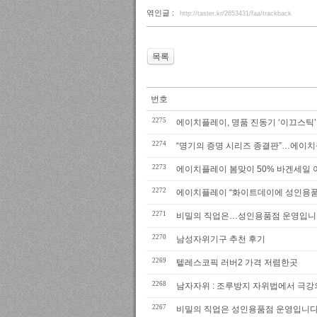
엮인글 :
http://taster.kr/2653431/faa/trackback
목록
번호
2275
에이치플레이, 명품 진동기 ‘이끄스틱’
2274
“명기의 증명 시리즈 종결판”…에이치플레
2273
에이치플레이 봄맞이 50% 바겐세일
2272
에이치플레이 “화이트데이에 성인용품
2271
비밀의 직업은…성인용품점 운영입니
2270
남성자위기구 추천 후기
2269
텥레스코픽 러버2 가격 저렴한곳
2268
남자자위 : 조루방지 자위법에서 극강
2267
비밀의 직업은 성인용품점 운영입니