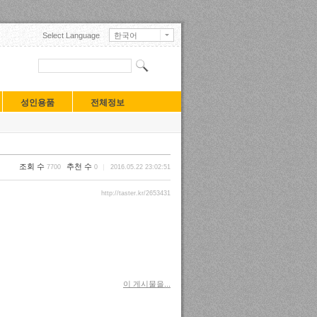
Select Language
한국어
English
日本語
中文(中国)
中文(臺灣)
Français
성인용품
전체정보
Deutsch
Русский
Español
Turkçe
Tiếng Việt
조회 수
추천 수
7700
0
2016.05.22 23:02:51
Mongolian
http://taster.kr/2653431
이 게시물을...