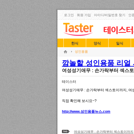
로그인
회원 가입
아이디/비밀번호 찾기
인증
한식
양식
일식
성인용품
깜놀할 성인용품 리얼 사
여성성기애무 : 손가락부터 섹스
테이스터
여성성기애무 : 손가락부터 섹스토이까지, 
직접 확인해 보시요~?
http://www.성인용품뉴스.com
여성성기애무 : 손가락부터 섹스토이까지