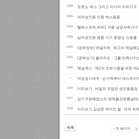
2266
포르노 섹스 그리고 미디어 자위기구
2265
여자성인용 인형 섹스용품
2264
텔레스코픽 러버2 자동 남성자위기구
2263
남자성인용 용품 기구 동영상 쇼핑몰
2262
(공짜정보) 애널자위 : 최고의 애널쾌
2261
(공짜보기) 펠라치오 - 그를 만족시키
2260
애널섹스 : 제2의 오르가즘을 위한 
»
여성성기애무 : 손가락부터 섹스토이
2258
미리보기 : 비밀의 직업은 성인용품점
2257
성기구판매업소의 판매물건유통실태
2256
미리보기 감상문 매거진 썰 : 여자 자위
목록
첫 페이지
1