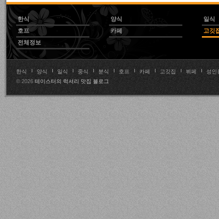
한식
양식
일식
호프
카페
고깃
전체정보
한식
양식
일식
중식
분식
호프
카페
고깃집
뷔페
성인
© 2026
테이스터의 럭셔리 맛집 블로그