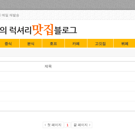
Skip to content
 메일 재발송
중식
분식
호프
카페
고깃집
뷔페
제목
첫 페이지
끝 페이지
1