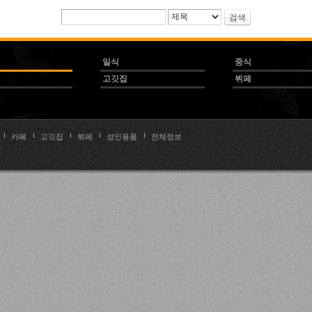
검색
일식
중식
고깃집
뷔페
카페
고깃집
뷔페
성인용품
전체정보