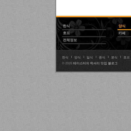
한식
양식
호프
카페
전체정보
한식
양식
일식
중식
분식
호프
© 2026
테이스터의 럭셔리 맛집 블로그