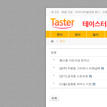
로그인
회원 가입
아이디/비밀번호 찾기
인증
한식
양식
일식
양식
번호
4
행신동 서민식당 돈까스
3
[광주] 치평동 그리씨니 비엔날레
2
[경기] 금곡동 스토브온
1
[서울] 잠원동 파머스 키친
목록