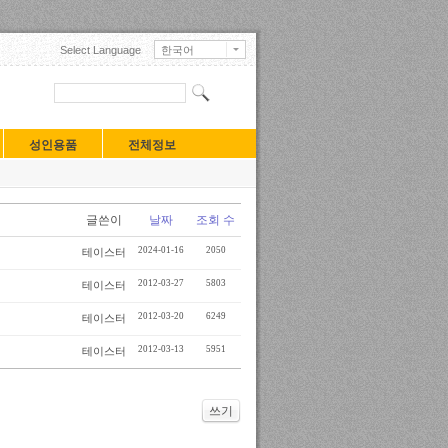
Select Language
한국어
English
日本語
中文(中国)
中文(臺灣)
Français
성인용품
전체정보
Deutsch
Русский
Español
Turkçe
글쓴이
날짜
조회 수
Tiếng Việt
Mongolian
2024-01-16
2050
테이스터
2012-03-27
5803
테이스터
2012-03-20
6249
테이스터
2012-03-13
5951
테이스터
쓰기