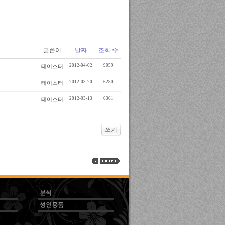
글쓴이
날짜
조회 수
2012-04-02
9059
테이스터
2012-03-20
6280
테이스터
2012-03-13
6361
테이스터
쓰기
분식
성인용품