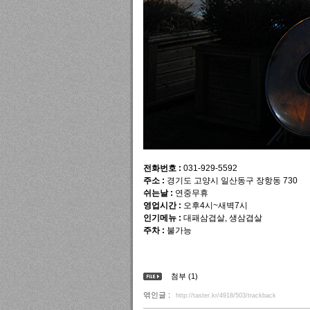
전화번호 :
031-929-5592
주소 :
경기도 고양시 일산동구 장항동 730
쉬는날 :
연중무휴
영업시간 :
오후4시~새벽7시
인기메뉴 :
대패삼겹살, 생삼겹살
주차 :
불가능
첨부 (1)
엮인글 :
http://taster.kr/4918/503/trackback