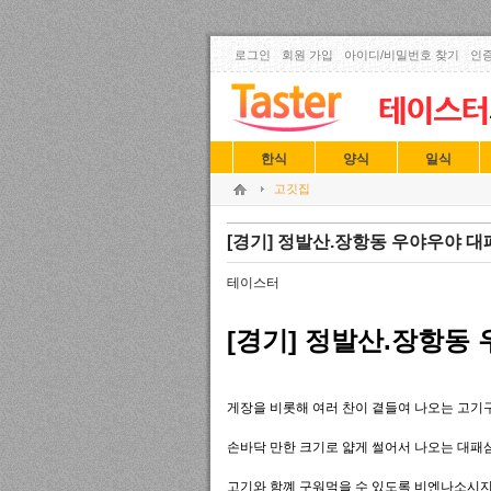
로그인
회원 가입
아이디/비밀번호 찾기
인증
한식
양식
일식
고깃집
[경기] 정발산.장항동 우야우야 
테이스터
[경기] 정발산.장항동
게장을 비롯해 여러 찬이 곁들여 나오는 고기
손바닥 만한 크기로 얇게 썰어서 나오는 대패
고기와 함꼐 구워먹을 수 있도록 비엔나소시지