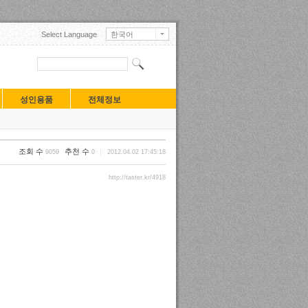
Select Language
한국어
English
日本語
中文(中国)
中文(臺灣)
Français
성인용품
전체정보
Deutsch
Русский
Español
Turkçe
조회 수
추천 수
9059
0
2012.04.02 17:45:18
Tiếng Việt
Mongolian
http://taster.kr/4918