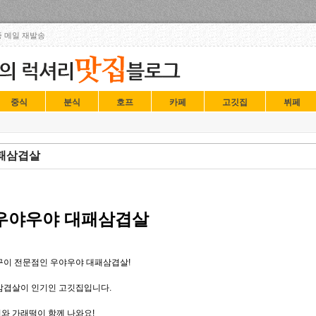
Skip to content
 메일 재발송
중식
분식
호프
카페
고깃집
뷔페
대패삼겹살
 우야우야 대패삼겹살
구이 전문점인 우야우야 대패삼겹살!
삼겹살이 인기인 고깃집입니다.
와 가래떡이 함께 나와요!