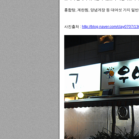
홍합탕, 계란찜, 양념게장 등 대여섯 가지 밑
사진출처 :
http://blog.naver.com/clay0707/