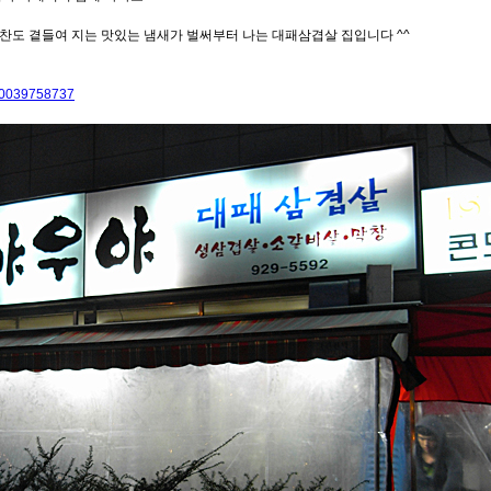
반찬도 곁들여 지는 맛있는 냄새가 벌써부터 나는 대패삼겹살 집입니다 ^^
130039758737