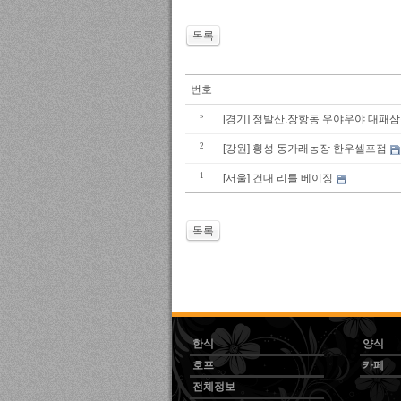
목록
번호
»
[경기] 정발산.장항동 우야우야 대패
2
[강원] 횡성 동가래농장 한우셀프점
1
[서울] 건대 리틀 베이징
목록
한식
양식
호프
카페
전체정보