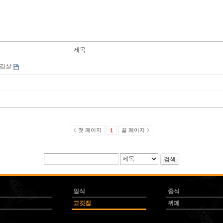
제목
삼겹살
첫 페이지
끝 페이지
1
검색
일식
중식
고깃집
뷔페