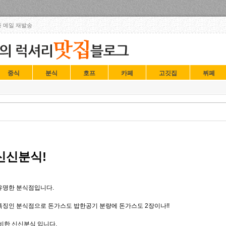
Skip to content
 메일 재발송
중식
분식
호프
카페
고깃집
뷔페
신신분식!
유명한 분식점입니다.
특징인 분식점으로 돈가스도 밥한공기 분량에 돈가스도 2장이나!!
비한 신신분식 입니다.