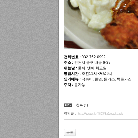
전화번호 :
032-762-0992
주소 :
인천시 중구 내동 6-39
쉬는날 :
둘째, 넷째 화요일
영업시간 :
오전11시~저녁9시
인기메뉴 :
떡볶이, 쫄면, 돈가스, 특돈가스
주차 :
불가능
첨부 (1)
엮인글 :
http://taster.kr/4895/3a2/trackback
목록