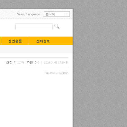
Select Language
한국어
English
日本語
中文(中国)
中文(臺灣)
Français
성인용품
전체정보
Deutsch
Русский
Español
Turkçe
조회 수
추천 수
10778
0
2012.04.02 17:30:44
Tiếng Việt
Mongolian
http://taster.kr/4895