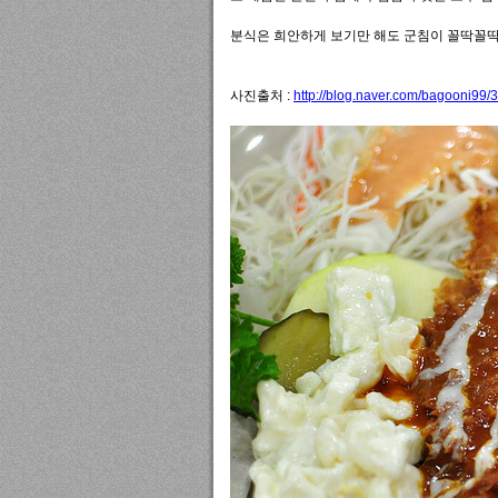
분식은 희안하게 보기만 해도 군침이 꼴딱꼴딱
사진출처 :
http://blog.naver.com/bagooni99