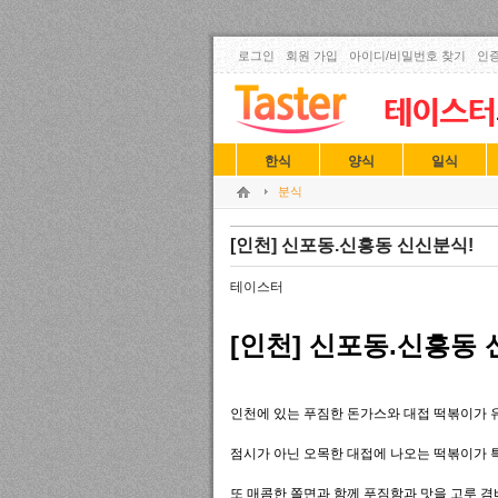
로그인
회원 가입
아이디/비밀번호 찾기
인증
한식
양식
일식
분식
[인천] 신포동.신흥동 신신분식!
테이스터
[인천] 신포동.신흥동 
인천에 있는 푸짐한 돈가스와 대접 떡볶이가 
점시가 아닌 오목한 대접에 나오는 떡볶이가 
또 매콤한 쫄면과 함께 푸짐함과 맛을 고루 겸