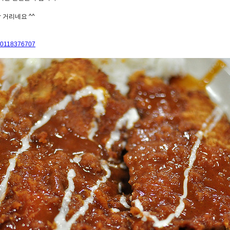
 거리네요 ^^
/30118376707