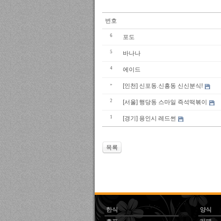
번호
6
포도
5
바나나
4
에이드
»
[인천] 신포동.신흥동 신신분식!
2
[서울] 행당동 스마일 즉석떡볶이
1
[경기] 용인시 레드썬
목록
한식
양식