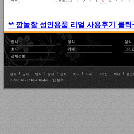
첫 페이지
1
2
3
4
5
6
7
8
9
** 깜놀할 성인용품 리얼 사용후기 클릭~!
한식
양식
일식
호프
카페
고깃
전체정보
한식
양식
일식
중식
분식
호프
카페
고깃집
뷔페
성인
© 2026
테이스터의 럭셔리 맛집 블로그