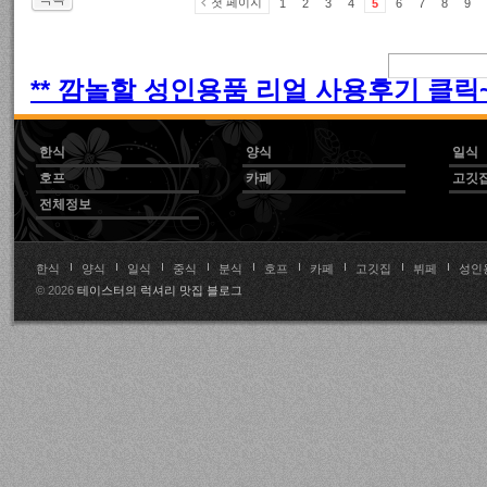
첫 페이지
1
2
3
4
5
6
7
8
9
** 깜놀할 성인용품 리얼 사용후기 클릭~!
한식
양식
일식
호프
카페
고깃
전체정보
한식
양식
일식
중식
분식
호프
카페
고깃집
뷔페
성인
© 2026
테이스터의 럭셔리 맛집 블로그